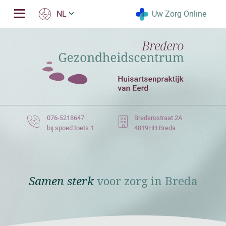
Uw Zorg Online
NL
076-5218647
Brederostraat 2A
bij spoed toets 1
4819HH Breda
Samen sterk
voor zorg in Breda