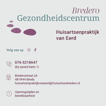
Volg ons op
076-5218647
(bij spoed toets 1)
Brederostraat 2A
4819HH Breda
huisartsenpraktijkvaneerd@huisartsenbredero.nl
Openingstijden en
bereikbaarheid