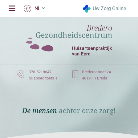
Uw Zorg Online
NL
076-5218647
Brederostraat 2A
bij spoed toets 1
4819HH Breda
De mensen
achter onze zorg!