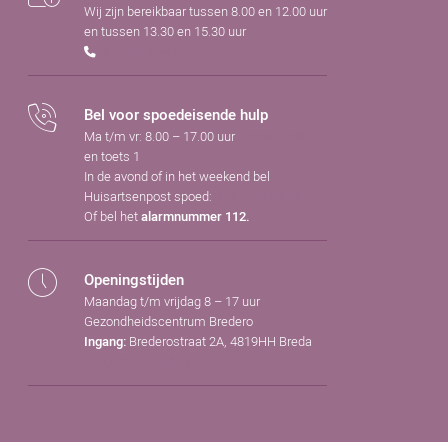
Wij zijn bereikbaar tussen 8.00 en 12.00 uur
en tussen 13.30 en 15.30 uur
076-5218647
Bel voor spoedeisende hulp
Ma t/m vr: 8.00 – 17.00 uur
076-5218647
en toets 1
In de avond of in het weekend bel
Huisartsenpost spoed:
076 - 525 85 00
Of bel het
alarmnummer 112.
Openingstijden
Maandag t/m vrijdag 8 – 17 uur
Gezondheidscentrum Bredero
Brederostraat 2A, 4819HH Breda
Ingang:
Route Google Maps