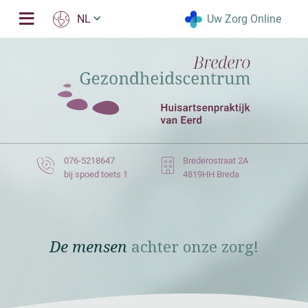
Uw Zorg Online
NL
076-5218647
Brederostraat 2A
bij spoed toets 1
4819HH Breda
De mensen
achter onze zorg!