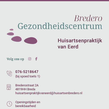
Volg ons op
076-5218647
(bij spoed toets 1)
Brederostraat 2A
4819HH Breda
huisartsenpraktijkvaneerd@huisartsenbredero.nl
Openingstijden en
bereikbaarheid