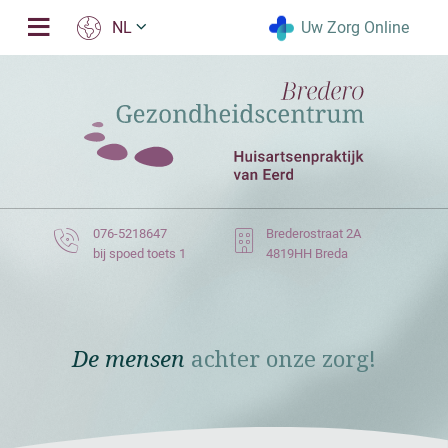
Uw Zorg Online
NL
076-5218647
Brederostraat 2A
bij spoed toets 1
4819HH Breda
De mensen
achter onze zorg!