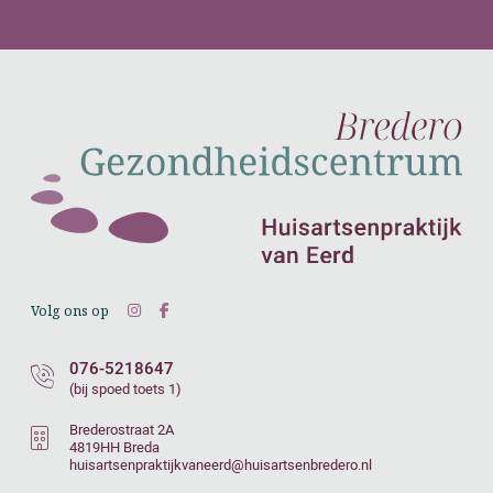
Volg ons op
076-5218647
(bij spoed toets 1)
Brederostraat 2A
4819HH Breda
huisartsenpraktijkvaneerd@huisartsenbredero.nl