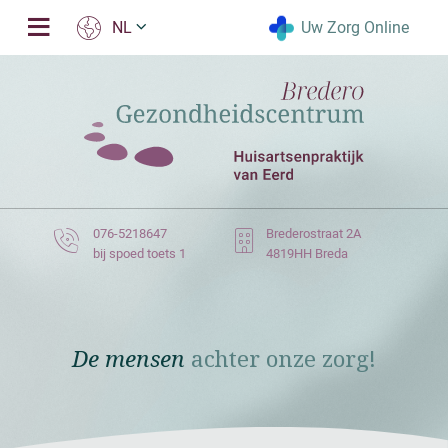
Uw Zorg Online
NL
076-5218647
Brederostraat 2A
bij spoed toets 1
4819HH Breda
De mensen
achter onze zorg!