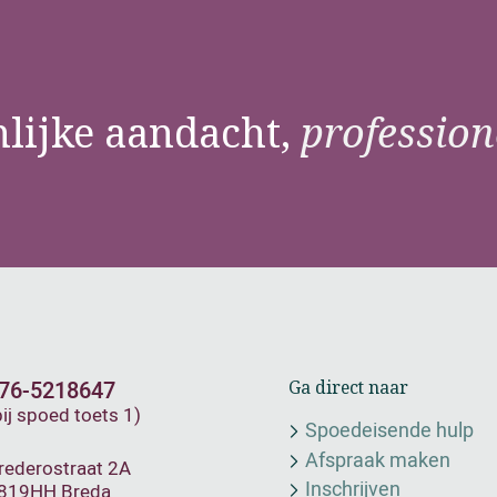
lijke aandacht,
profession
76-5218647
Ga direct naar
bij spoed toets 1)
Spoedeisende hulp
Afspraak maken
rederostraat 2A
Inschrijven
819HH Breda