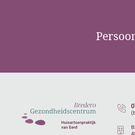
Persoon
0
(
B
4