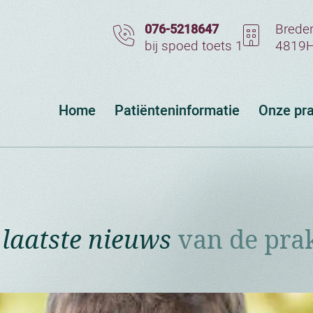
Breder
076-5218647
bij spoed toets 1
4819H
Home
Patiënteninformatie
Onze pra
 laatste nieuws
van de prak