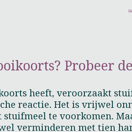
H
oikoorts? Probeer de
koorts heeft, veroorzaakt stui
sche reactie. Het is vrijwel o
t stuifmeel te voorkomen. Maa
wel verminderen met tien han