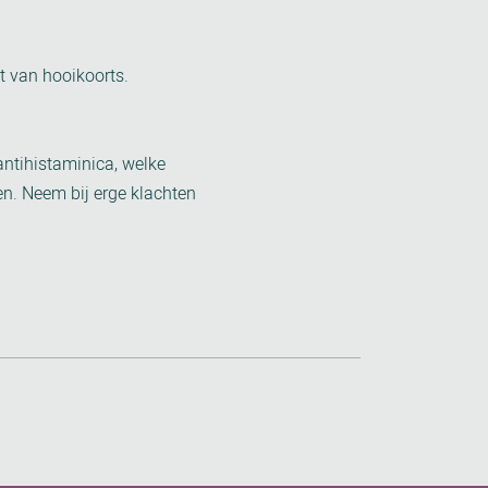
st van hooikoorts.
antihistaminica, welke
en. Neem bij erge klachten