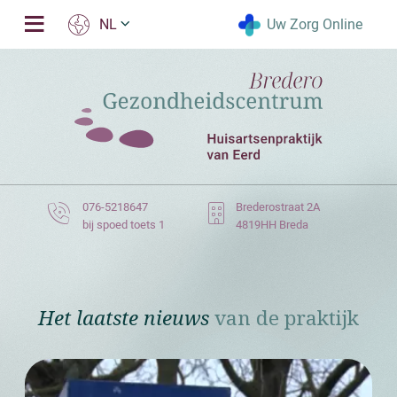
Uw Zorg Online
NL
076-5218647
Brederostraat 2A
bij spoed toets 1
4819HH Breda
Het laatste nieuws
van de praktijk