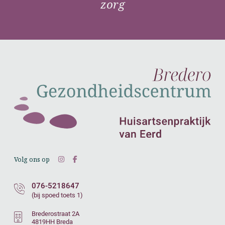
zorg
Volg ons op
076-5218647
(bij spoed toets 1)
Brederostraat 2A
4819HH Breda